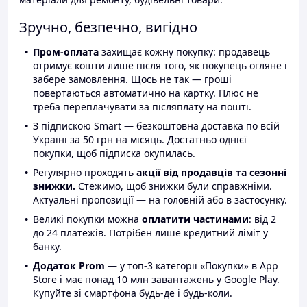
Зручно, безпечно, вигідно
Пром-оплата
захищає кожну покупку: продавець
отримує кошти лише після того, як покупець огляне і
забере замовлення. Щось не так — гроші
повертаються автоматично на картку. Плюс не
треба переплачувати за післяплату на пошті.
З підпискою Smart — безкоштовна доставка по всій
Україні за 50 грн на місяць. Достатньо однієї
покупки, щоб підписка окупилась.
Регулярно проходять
акції від продавців та сезонні
знижки.
Стежимо, щоб знижки були справжніми.
Актуальні пропозиції — на головній або в застосунку.
Великі покупки можна
оплатити частинами
: від 2
до 24 платежів. Потрібен лише кредитний ліміт у
банку.
Додаток Prom
— у топ-3 категорії «Покупки» в App
Store і має понад 10 млн завантажень у Google Play.
Купуйте зі смартфона будь-де і будь-коли.