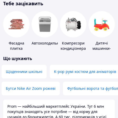
Тебе зацікавить
Фасадна
Автохолодильники
Компресори
Дитячі
плитка
кондиціонера
машинки-
каталки
Що шукають
Щоденники шкільні
K-pop румі костюм для аніматорів
Бутси Nike Air Zoom рожеві
Футбольні ворота та футбо
Prom — найбільший маркетплейс України. Тут 6 млн
покупців знаходять усе потрібне — від корму для
цуциків до бронежилетів. А 60 тис. підприємців з усієї