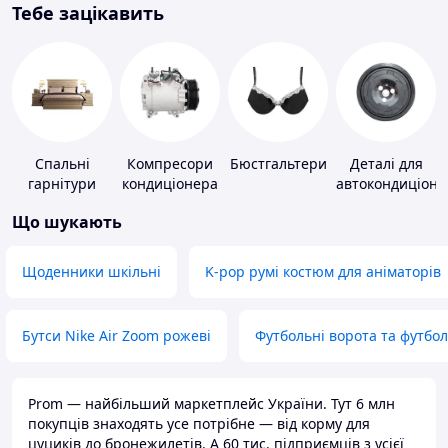
Тебе зацікавить
Спальні
Компресори
Бюстгальтери
Деталі для
гарнітури
кондиціонера
автокондиціоне
Що шукають
Щоденники шкільні
K-pop румі костюм для аніматорів
Бутси Nike Air Zoom рожеві
Футбольні ворота та футбо
Prom — найбільший маркетплейс України. Тут 6 млн
покупців знаходять усе потрібне — від корму для
цуциків до бронежилетів. А 60 тис. підприємців з усієї