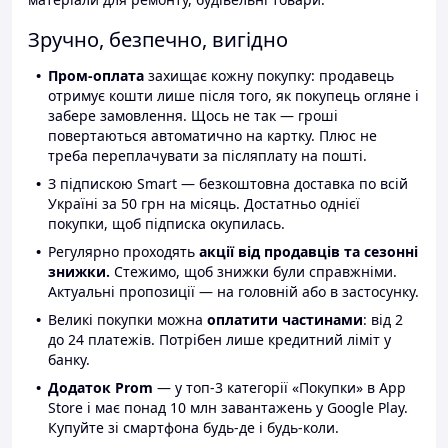
Зручно, безпечно, вигідно
Пром-оплата
захищає кожну покупку: продавець
отримує кошти лише після того, як покупець огляне і
забере замовлення. Щось не так — гроші
повертаються автоматично на картку. Плюс не
треба переплачувати за післяплату на пошті.
З підпискою Smart — безкоштовна доставка по всій
Україні за 50 грн на місяць. Достатньо однієї
покупки, щоб підписка окупилась.
Регулярно проходять
акції від продавців та сезонні
знижки.
Стежимо, щоб знижки були справжніми.
Актуальні пропозиції — на головній або в застосунку.
Великі покупки можна
оплатити частинами
: від 2
до 24 платежів. Потрібен лише кредитний ліміт у
банку.
Додаток Prom
— у топ-3 категорії «Покупки» в App
Store і має понад 10 млн завантажень у Google Play.
Купуйте зі смартфона будь-де і будь-коли.