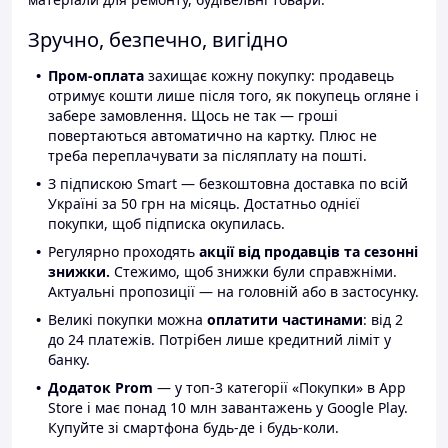
Зручно, безпечно, вигідно
Пром-оплата
захищає кожну покупку: продавець
отримує кошти лише після того, як покупець огляне і
забере замовлення. Щось не так — гроші
повертаються автоматично на картку. Плюс не
треба переплачувати за післяплату на пошті.
З підпискою Smart — безкоштовна доставка по всій
Україні за 50 грн на місяць. Достатньо однієї
покупки, щоб підписка окупилась.
Регулярно проходять
акції від продавців та сезонні
знижки.
Стежимо, щоб знижки були справжніми.
Актуальні пропозиції — на головній або в застосунку.
Великі покупки можна
оплатити частинами
: від 2
до 24 платежів. Потрібен лише кредитний ліміт у
банку.
Додаток Prom
— у топ-3 категорії «Покупки» в App
Store і має понад 10 млн завантажень у Google Play.
Купуйте зі смартфона будь-де і будь-коли.