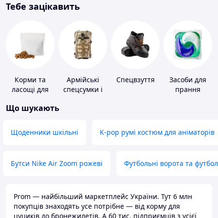
Тебе зацікавить
Корми та
Армійські
Спецвзуття
Засоби для
ласощі для
спецсумки і
прання
домашніх
рюкзаки
Що шукають
тварин і
птахів
Щоденники шкільні
K-pop румі костюм для аніматорів
Бутси Nike Air Zoom рожеві
Футбольні ворота та футбо
Prom — найбільший маркетплейс України. Тут 6 млн
покупців знаходять усе потрібне — від корму для
цуциків до бронежилетів. А 60 тис. підприємців з усієї