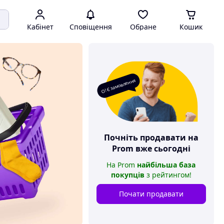
Кабінет
Сповіщення
Обране
Кошик
О! Є замовлення
Почніть продавати на
Prom
вже сьогодні
На
Prom
найбільша база
покупців
з рейтингом
!
Почати продавати