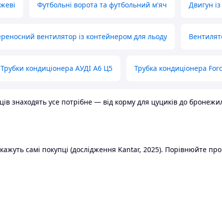
ожеві
Футбольні ворота та футбольний м'яч
Двигун із
реносний вентилятор із контейнером для льоду
Вентилят
Трубки кондиціонера АУДІ А6 Ц5
Трубка кондиціонера Ford
в знаходять усе потрібне — від корму для цуциків до бронежилет
ажуть самі покупці (дослідження Kantar, 2025). Порівнюйте пропо