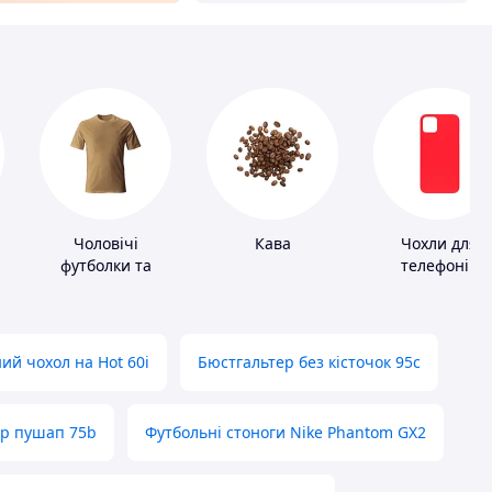
Чоловічі
Кава
Чохли для
футболки та
телефонів
майки
ий чохол на Hot 60i
Бюстгальтер без кісточок 95с
ер пушап 75b
Футбольні стоноги Nike Phantom GX2