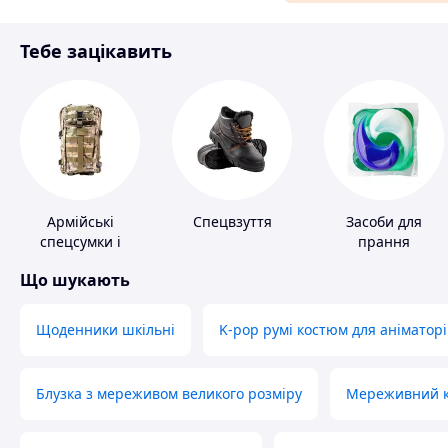
Матеріали для ремонту
Тебе зацікавить
Спорт і відпочинок
Армійські
Спецвзуття
Засоби для
спецсумки і
прання
рюкзаки
Що шукають
Щоденники шкільні
K-pop румі костюм для аніматорі
Блузка з мереживом великого розміру
Мереживний ко