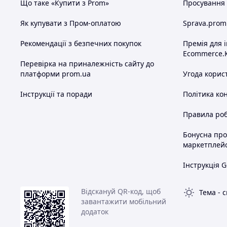
Що таке «Купити з Prom»
Просування в
Як купувати з Пром-оплатою
Sprava.prom
Рекомендації з безпечних покупок
Премія для 
Ecommerce.
Перевірка на приналежність сайту до
платформи prom.ua
Угода корис
Інструкції та поради
Політика ко
Правила роб
Бонусна пр
маркетплей
Інструкція G
Відскануй QR-код, щоб
Тема
-
с
завантажити мобільний
додаток