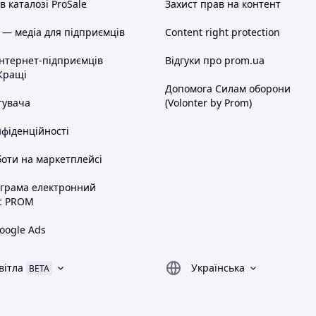
 каталозі ProSale
Захист прав на контент
 — медіа для підприємців
Content right protection
інтернет-підприємців
Відгуки про prom.ua
Кращі
Допомога Силам оборони
тувача
(Volonter by Prom)
нфіденційності
оти на маркетплейсі
ограма електронний
с PROM
oogle Ads
вітла
Українська
BETA