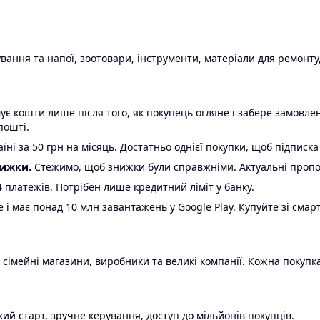
ання та напої, зоотовари, інструменти, матеріали для ремонту,
є кошти лише після того, як покупець огляне і забере замовл
пошті.
ні за 50 грн на місяць. Достатньо однієї покупки, щоб підписка
нижки.
Стежимо, щоб знижки були справжніми. Актуальні пропози
24 платежів. Потрібен лише кредитний ліміт у банку.
e і має понад 10 млн завантажень у Google Play. Купуйте зі смар
 сімейні магазини, виробники та великі компанії. Кожна покупка
ий старт, зручне керування, доступ до мільйонів покупців.