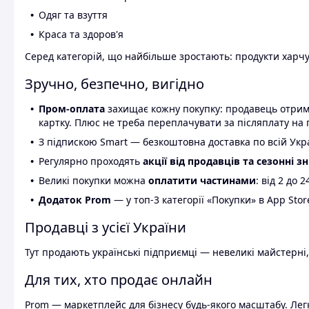
Одяг та взуття
Краса та здоров'я
Серед категорій, що найбільше зростають: продукти харчув
Зручно, безпечно, вигідно
Пром-оплата
захищає кожну покупку: продавець отриму
картку. Плюс не треба переплачувати за післяплату на 
З підпискою Smart — безкоштовна доставка по всій Украї
Регулярно проходять
акції від продавців та сезонні з
Великі покупки можна
оплатити частинами
: від 2 до 
Додаток Prom
— у топ-3 категорії «Покупки» в App Stor
Продавці з усієї України
Тут продають українські підприємці — невеликі майстерні,
Для тих, хто продає онлайн
Prom — маркетплейс для бізнесу будь-якого масштабу. Легк