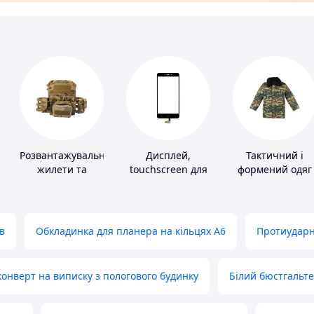
Розвантажувальні
Дисплей,
Тактичний і
жилети та
touchscreen для
формений одяг
плитоноски без
телефонів
плит
в
Обкладинка для планера на кільцях А6
Протиударн
нверт на виписку з пологового будинку
Білий бюстгальт