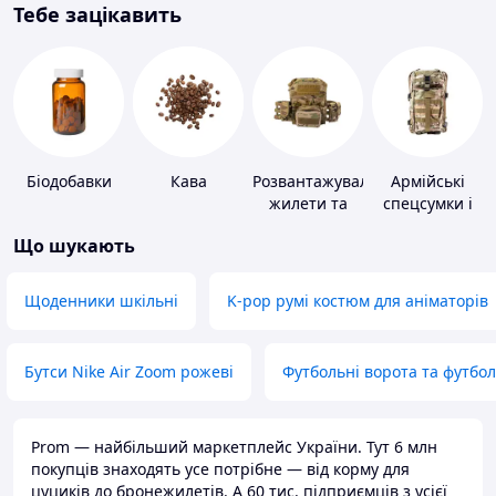
Тебе зацікавить
Біодобавки
Кава
Розвантажувальні
Армійські
жилети та
спецсумки і
плитоноски
рюкзаки
Що шукають
без плит
Щоденники шкільні
K-pop румі костюм для аніматорів
Бутси Nike Air Zoom рожеві
Футбольні ворота та футбо
Prom — найбільший маркетплейс України. Тут 6 млн
покупців знаходять усе потрібне — від корму для
цуциків до бронежилетів. А 60 тис. підприємців з усієї