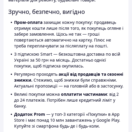
Зручно, безпечно, вигідно
Пром-оплата
захищає кожну покупку: продавець
отримує кошти лише після того, як покупець огляне і
забере замовлення. Щось не так — гроші
повертаються автоматично на картку. Плюс не
треба переплачувати за післяплату на пошті.
З підпискою Smart — безкоштовна доставка по всій
Україні за 50 грн на місяць. Достатньо однієї
покупки, щоб підписка окупилась.
Регулярно проходять
акції від продавців та сезонні
знижки.
Стежимо, щоб знижки були справжніми.
Актуальні пропозиції — на головній або в застосунку.
Великі покупки можна
оплатити частинами
: від 2
до 24 платежів. Потрібен лише кредитний ліміт у
банку.
Додаток Prom
— у топ-3 категорії «Покупки» в App
Store і має понад 10 млн завантажень у Google Play.
Купуйте зі смартфона будь-де і будь-коли.